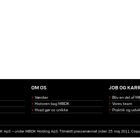
OM OS
JOB OG KAR
Værdier
Bliv en del af 
Historen bag MBDK
Vores team
Hvad gør os unikke
Praktik og udvik
BDK ApS – under MBDK Holding ApS. Tilmeldt pressenævnet siden 25. maj 2011. Co