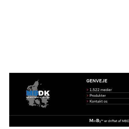
GENVEJE
1.522 medier
Produkter
Kontakt os
M
B
in
y™ er driftet af M