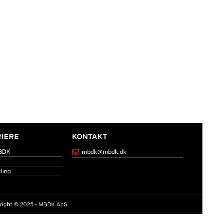
RIERE
KONTAKT
MBDK
mbdk@mbdk.dk
ling
pyright © 2025 - MBDK ApS