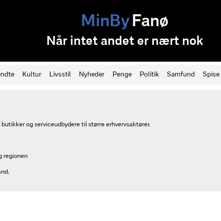
MinBy
Fanø
Når intet andet er nært nok
ndte
Kultur
Livsstil
Nyheder
Penge
Politik
Samfund
Spise
 butikker og serviceudbydere til større erhvervsaktører.
og regionen
and.